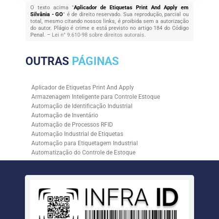
O texto acima "
Aplicador de Etiquetas Print And Apply em
Silvânia - GO
" é de direito reservado. Sua reprodução, parcial ou
total, mesmo citando nossos links, é proibida sem a autorização
do autor. Plágio é crime e está previsto no artigo 184 do Código
Penal. –
Lei n° 9.610-98 sobre direitos autorais
.
OUTRAS
PÁGINAS
Aplicador de Etiquetas Print And Apply
Armazenagem Inteligente para Controle Estoque
Automação de Identificação Industrial
Automação de Inventário
Automação de Processos RFID
Automação Industrial de Etiquetas
Automação para Etiquetagem Industrial
Automatização do Controle de Estoque
Controle de Estoque com RFID
Controle de Estoque com Sistemas Automatizados
Empresa de Automação de Etiquetagem
Empresa de Automação para Processos Logísticos
Empresa de Rastreabilidade Industrial
Empresa de Soluções para Etiquetagem
Empresa Especializada em Inventário de Estoque