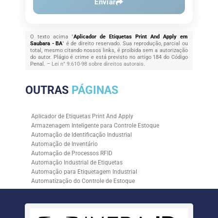
Enviar
O texto acima "
Aplicador de Etiquetas Print And Apply em
Saubara - BA
" é de direito reservado. Sua reprodução, parcial ou
total, mesmo citando nossos links, é proibida sem a autorização
do autor. Plágio é crime e está previsto no artigo 184 do Código
Penal. –
Lei n° 9.610-98 sobre direitos autorais
.
OUTRAS
PÁGINAS
Aplicador de Etiquetas Print And Apply
Armazenagem Inteligente para Controle Estoque
Automação de Identificação Industrial
Automação de Inventário
Automação de Processos RFID
Automação Industrial de Etiquetas
Automação para Etiquetagem Industrial
Automatização do Controle de Estoque
Controle de Estoque com RFID
Controle de Estoque com Sistemas Automatizados
Empresa de Automação de Etiquetagem