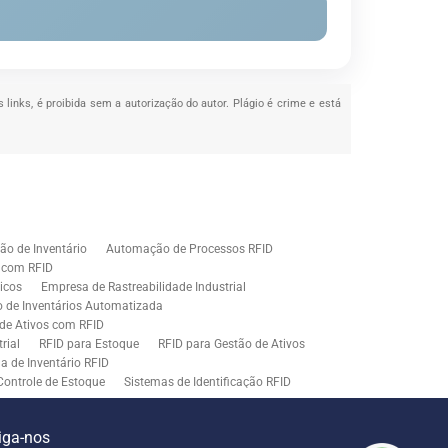
 links, é proibida sem a autorização do autor. Plágio é crime e está
o de Inventário
Automação de Processos RFID
e com RFID
icos
Empresa de Rastreabilidade Industrial
o de Inventários Automatizada
de Ativos com RFID
rial
RFID para Estoque
RFID para Gestão de Ativos
a de Inventário RFID
Controle de Estoque
Sistemas de Identificação RFID
s em Rastreamento RFID
ão de Etiquetas
Tecnologia para Gestão de Estoque
iga-nos
ração
Middleware para Integração de Sistemas