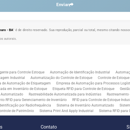
Enviar
maro - BA
" é de direito reservado. Sua reprodução, parcial ou total, mesmo citando nossos
tos autorais
.
gente para Controle Estoque
Automação de Identificação Industrial
Automaçã
agem Industrial
Automatização do Controle de Estoque
Controle de Estoqu
a de Automação de Etiquetagem
Empresa de Automação para Processos Logíst
zada em Inventário de Estoque
Etiqueta RFID para Controle de Estoque
Gestã
l Automatizado
Rastreabilidade Automatizada para Indústrias
Rastreamento 
to RFID para Gerenciamento de Inventário
RFID para Controle de Estoque Indust
dentificação por Radiofrequência
Sistema de Inventário Automatizado
Sistem
ontrole de Patrimônio
Sistema Print And Apply Industrial
Sistema RFID para 
RFID para Indústria
Soluções de Impressão e Aplicação de Etiquetas
Soluçõe
 Controle de Inventário
Soluções RFID para Empresas
Automação de Aplicaç
es
Contato
S
iddleware para Integração
Tecnologia de Middleware e Ferramentas para Integ