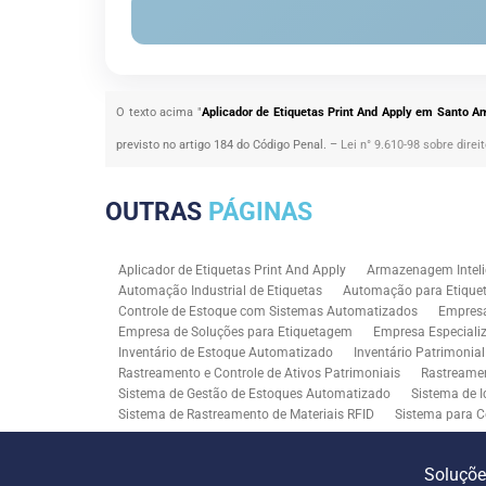
O texto acima "
Aplicador de Etiquetas Print And Apply em Santo A
previsto no artigo 184 do Código Penal. –
Lei n° 9.610-98 sobre direi
OUTRAS
PÁGINAS
Aplicador de Etiquetas Print And Apply
Armazenagem Inteli
Automação Industrial de Etiquetas
Automação para Etiquet
Controle de Estoque com Sistemas Automatizados
Empres
Empresa de Soluções para Etiquetagem
Empresa Especiali
Inventário de Estoque Automatizado
Inventário Patrimonia
Rastreamento e Controle de Ativos Patrimoniais
Rastreamen
Sistema de Gestão de Estoques Automatizado
Sistema de I
Sistema de Rastreamento de Materiais RFID
Sistema para C
Solução RFID para Controle Patrimonial Industrial
Solução 
Soluções para Rastreabilidade Industrial
Soluções RFID para
Soluçõ
Consultoria SAP para Gestão de Processos
Tecnologia de M