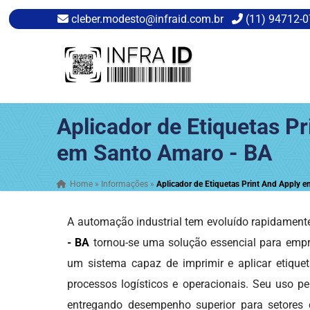
cleber.modesto@infraid.com.br
(11) 94712-
Aplicador de Etiquetas Pr
em Santo Amaro - BA
Home
»
Informações
»
Aplicador de Etiquetas Print And Apply 
A automação industrial tem evoluído rapidamente
- BA
tornou-se uma solução essencial para empres
um sistema capaz de imprimir e aplicar etique
processos logísticos e operacionais. Seu uso pe
entregando desempenho superior para setores co