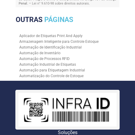
Penal. –
Lei n° 9.610-98 sobre direitos autorais
.
OUTRAS
PÁGINAS
Aplicador de Etiquetas Print And Apply
Armazenagem Inteligente para Controle Estoque
Automação de Identificação Industrial
Automação de Inventário
Automação de Processos RFID
Automação Industrial de Etiquetas
Automação para Etiquetagem Industrial
Automatização do Controle de Estoque
Controle de Estoque com RFID
Controle de Estoque com Sistemas Automatizados
Empresa de Automação de Etiquetagem
Empresa de Automação para Processos Logísticos
Empresa de Rastreabilidade Industrial
Empresa de Soluções para Etiquetagem
Empresa Especializada em Inventário de Estoque
Etiqueta RFID para Controle de Estoque
Gestão de Inventários Automatizada
Soluções
Inventário de Estoque Automatizado