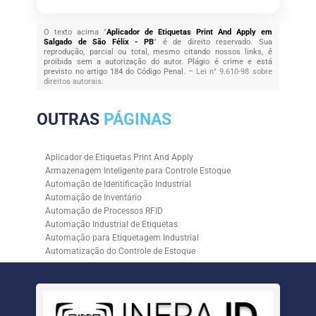
O texto acima "
Aplicador de Etiquetas Print And Apply em
Salgado de São Félix - PB
" é de direito reservado. Sua
reprodução, parcial ou total, mesmo citando nossos links, é
proibida sem a autorização do autor. Plágio é crime e está
previsto no artigo 184 do Código Penal. –
Lei n° 9.610-98 sobre
direitos autorais
.
OUTRAS
PÁGINAS
Aplicador de Etiquetas Print And Apply
Armazenagem Inteligente para Controle Estoque
Automação de Identificação Industrial
Automação de Inventário
Automação de Processos RFID
Automação Industrial de Etiquetas
Automação para Etiquetagem Industrial
Automatização do Controle de Estoque
Controle de Estoque com RFID
Controle de Estoque com Sistemas Automatizados
Empresa de Automação de Etiquetagem
Empresa de Automação para Processos Logísticos