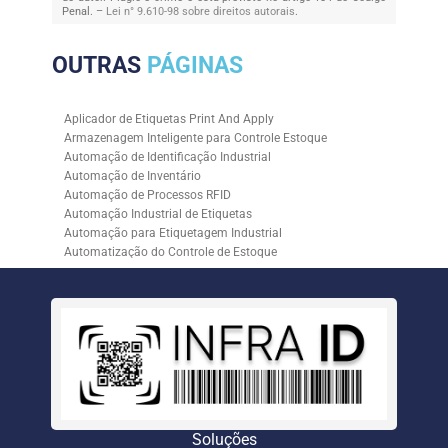
Penal. –
Lei n° 9.610-98 sobre direitos autorais
.
OUTRAS
PÁGINAS
Aplicador de Etiquetas Print And Apply
Armazenagem Inteligente para Controle Estoque
Automação de Identificação Industrial
Automação de Inventário
Automação de Processos RFID
Automação Industrial de Etiquetas
Automação para Etiquetagem Industrial
Automatização do Controle de Estoque
Controle de Estoque com RFID
Controle de Estoque com Sistemas Automatizados
Empresa de Automação de Etiquetagem
Empresa de Automação para Processos Logísticos
Empresa de Rastreabilidade Industrial
Empresa de Soluções para Etiquetagem
Empresa Especializada em Inventário de Estoque
Etiqueta RFID para Controle de Estoque
Gestão de Inventários Automatizada
Soluções
Inventário de Estoque Automatizado