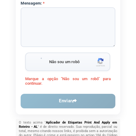
Mensagem:
*
Não sou um robô
Marque a opção "Não sou um robô" para
continuar.
Enviar
O texto acima "
Aplicador de Etiquetas Print And Apply em
Roteiro - AL
" é de direito reservado. Sua reprodução, parcial ou
total, mesmo citando nossos links, é proibida sem a autorização
do autor. Plágio é crime e está previsto no artigo 184 do Código