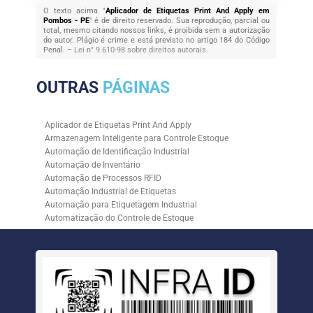
O texto acima "
Aplicador de Etiquetas Print And Apply em
Pombos - PE
" é de direito reservado. Sua reprodução, parcial ou
total, mesmo citando nossos links, é proibida sem a autorização
do autor. Plágio é crime e está previsto no artigo 184 do Código
Penal. –
Lei n° 9.610-98 sobre direitos autorais
.
OUTRAS
PÁGINAS
Aplicador de Etiquetas Print And Apply
Armazenagem Inteligente para Controle Estoque
Automação de Identificação Industrial
Automação de Inventário
Automação de Processos RFID
Automação Industrial de Etiquetas
Automação para Etiquetagem Industrial
Automatização do Controle de Estoque
Controle de Estoque com RFID
Controle de Estoque com Sistemas Automatizados
Empresa de Automação de Etiquetagem
Empresa de Automação para Processos Logísticos
Empresa de Rastreabilidade Industrial
Empresa de Soluções para Etiquetagem
Empresa Especializada em Inventário de Estoque