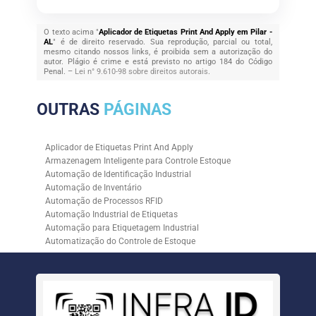
O texto acima "
Aplicador de Etiquetas Print And Apply em Pilar -
AL
" é de direito reservado. Sua reprodução, parcial ou total,
mesmo citando nossos links, é proibida sem a autorização do
autor. Plágio é crime e está previsto no artigo 184 do Código
Penal. –
Lei n° 9.610-98 sobre direitos autorais
.
OUTRAS
PÁGINAS
Aplicador de Etiquetas Print And Apply
Armazenagem Inteligente para Controle Estoque
Automação de Identificação Industrial
Automação de Inventário
Automação de Processos RFID
Automação Industrial de Etiquetas
Automação para Etiquetagem Industrial
Automatização do Controle de Estoque
Controle de Estoque com RFID
Controle de Estoque com Sistemas Automatizados
Empresa de Automação de Etiquetagem
Empresa de Automação para Processos Logísticos
Empresa de Rastreabilidade Industrial