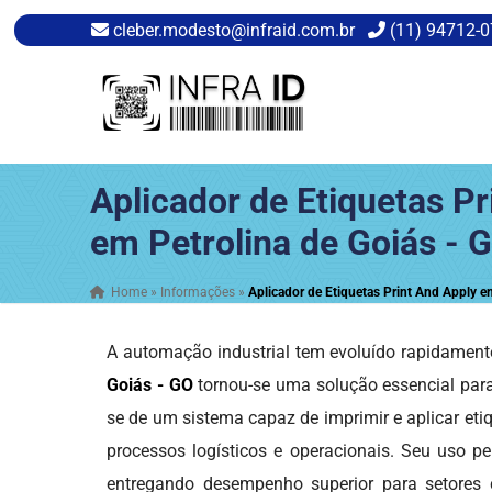
cleber.modesto@infraid.com.br
(11) 94712-
Aplicador de Etiquetas Pr
em Petrolina de Goiás - 
Home
»
Informações
»
Aplicador de Etiquetas Print And Apply e
A automação industrial tem evoluído rapidamente
Goiás - GO
tornou-se uma solução essencial para 
se de um sistema capaz de imprimir e aplicar et
processos logísticos e operacionais. Seu uso pe
entregando desempenho superior para setores co