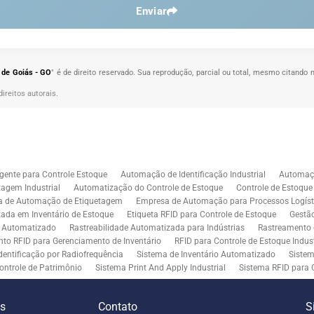
Enviar
a de Goiás - GO
" é de direito reservado. Sua reprodução, parcial ou total, mesmo citando 
direitos autorais
.
gente para Controle Estoque
Automação de Identificação Industrial
Automaçã
agem Industrial
Automatização do Controle de Estoque
Controle de Estoqu
a de Automação de Etiquetagem
Empresa de Automação para Processos Logíst
zada em Inventário de Estoque
Etiqueta RFID para Controle de Estoque
Gestã
l Automatizado
Rastreabilidade Automatizada para Indústrias
Rastreamento 
to RFID para Gerenciamento de Inventário
RFID para Controle de Estoque Indust
dentificação por Radiofrequência
Sistema de Inventário Automatizado
Sistem
ontrole de Patrimônio
Sistema Print And Apply Industrial
Sistema RFID para 
RFID para Indústria
Soluções de Impressão e Aplicação de Etiquetas
Soluçõe
 Controle de Inventário
Soluções RFID para Empresas
Automação de Aplicaç
es
Contato
S
iddleware para Integração
Tecnologia de Middleware e Ferramentas para Integ