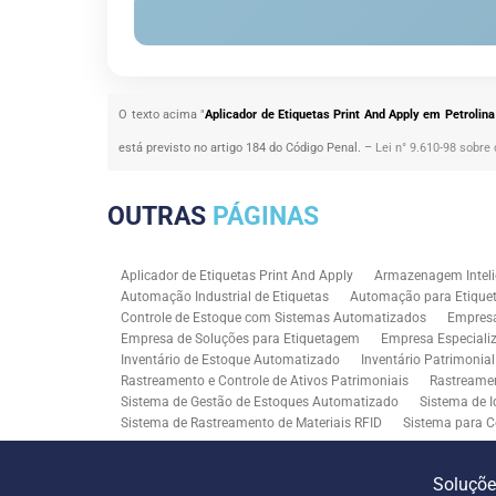
O texto acima "
Aplicador de Etiquetas Print And Apply em Petrolin
está previsto no artigo 184 do Código Penal. –
Lei n° 9.610-98 sobre 
OUTRAS
PÁGINAS
Aplicador de Etiquetas Print And Apply
Armazenagem Inteli
Automação Industrial de Etiquetas
Automação para Etiquet
Controle de Estoque com Sistemas Automatizados
Empres
Empresa de Soluções para Etiquetagem
Empresa Especiali
Inventário de Estoque Automatizado
Inventário Patrimonia
Rastreamento e Controle de Ativos Patrimoniais
Rastreamen
Sistema de Gestão de Estoques Automatizado
Sistema de I
Sistema de Rastreamento de Materiais RFID
Sistema para C
Solução RFID para Controle Patrimonial Industrial
Solução 
Soluções para Rastreabilidade Industrial
Soluções RFID para
Soluçõ
Consultoria SAP para Gestão de Processos
Tecnologia de M