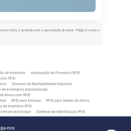
nossos links, é proibida sem a autorização do autor. Plágio é crime e
o de Inventário
Automação de Processos RFID
e com RFID
icos
Empresa de Rastreabilidade Industrial
o de Inventários Automatizada
de Ativos com RFID
rial
RFID para Estoque
RFID para Gestão de Ativos
a de Inventário RFID
Controle de Estoque
Sistemas de Identificação RFID
s em Rastreamento RFID
ão de Etiquetas
Tecnologia para Gestão de Estoque
iga-nos
ração
Middleware para Integração de Sistemas