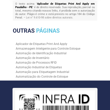
O texto acima "
Aplicador de Etiquetas Print And Apply em
Paudalho - PE
" é de direito reservado. Sua reprodução, parcial ou
total, mesmo citando nossos links, é proibida sem a autorização
do autor. Plágio é crime e está previsto no artigo 184 do Código
Penal. –
Lei n° 9.610-98 sobre direitos autorais
.
OUTRAS
PÁGINAS
Aplicador de Etiquetas Print And Apply
Armazenagem Inteligente para Controle Estoque
Automação de Identificação Industrial
Automação de Inventário
Automação de Processos RFID
Automação Industrial de Etiquetas
Automação para Etiquetagem Industrial
Automatização do Controle de Estoque
Controle de Estoque com RFID
Controle de Estoque com Sistemas Automatizados
Empresa de Automação de Etiquetagem
Empresa de Automação para Processos Logísticos
Empresa de Rastreabilidade Industrial
Empresa de Soluções para Etiquetagem
Empresa Especializada em Inventário de Estoque