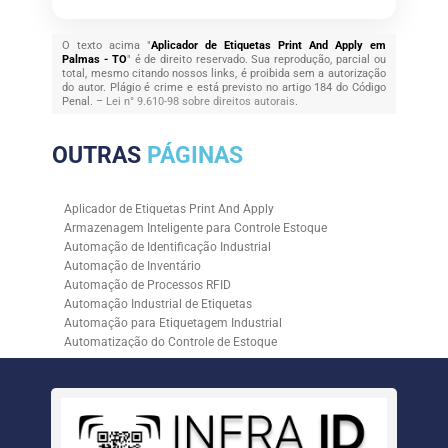
O texto acima "
Aplicador de Etiquetas Print And Apply em
Palmas - TO
" é de direito reservado. Sua reprodução, parcial ou
total, mesmo citando nossos links, é proibida sem a autorização
do autor. Plágio é crime e está previsto no artigo 184 do Código
Penal. –
Lei n° 9.610-98 sobre direitos autorais
.
OUTRAS
PÁGINAS
Aplicador de Etiquetas Print And Apply
Armazenagem Inteligente para Controle Estoque
Automação de Identificação Industrial
Automação de Inventário
Automação de Processos RFID
Automação Industrial de Etiquetas
Automação para Etiquetagem Industrial
Automatização do Controle de Estoque
Controle de Estoque com RFID
Controle de Estoque com Sistemas Automatizados
Empresa de Automação de Etiquetagem
Empresa de Automação para Processos Logísticos
Empresa de Rastreabilidade Industrial