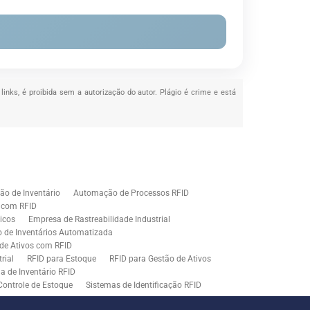
links, é proibida sem a autorização do autor. Plágio é crime e está
o de Inventário
Automação de Processos RFID
e com RFID
icos
Empresa de Rastreabilidade Industrial
o de Inventários Automatizada
de Ativos com RFID
rial
RFID para Estoque
RFID para Gestão de Ativos
a de Inventário RFID
Controle de Estoque
Sistemas de Identificação RFID
s em Rastreamento RFID