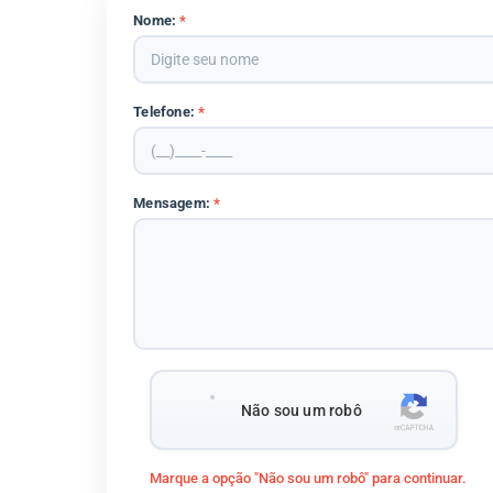
Nome:
*
Telefone:
*
Mensagem:
*
Não sou um robô
Marque a opção "Não sou um robô" para continuar.