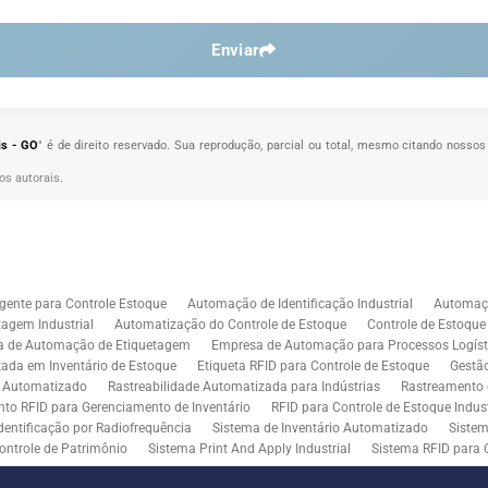
Enviar
is - GO
" é de direito reservado. Sua reprodução, parcial ou total, mesmo citando nossos 
tos autorais
.
gente para Controle Estoque
Automação de Identificação Industrial
Automaçã
agem Industrial
Automatização do Controle de Estoque
Controle de Estoqu
a de Automação de Etiquetagem
Empresa de Automação para Processos Logíst
zada em Inventário de Estoque
Etiqueta RFID para Controle de Estoque
Gestã
l Automatizado
Rastreabilidade Automatizada para Indústrias
Rastreamento 
to RFID para Gerenciamento de Inventário
RFID para Controle de Estoque Indust
dentificação por Radiofrequência
Sistema de Inventário Automatizado
Sistem
ontrole de Patrimônio
Sistema Print And Apply Industrial
Sistema RFID para 
RFID para Indústria
Soluções de Impressão e Aplicação de Etiquetas
Soluçõe