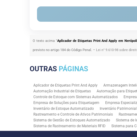
O texto acima "
Aplicador de Etiquetas Print And Apply em Nerópol
previsto no artigo 184 do Código Penal. –
Lei n° 9.610-98 sobre direi
OUTRAS
PÁGINAS
Aplicador de Etiquetas Print And Apply
Armazenagem Inteli
Automação Industrial de Etiquetas
Automação para Etiquet
Controle de Estoque com Sistemas Automatizados
Empres
Empresa de Soluções para Etiquetagem
Empresa Especiali
Inventário de Estoque Automatizado
Inventário Patrimonia
Rastreamento e Controle de Ativos Patrimoniais
Rastreamen
Sistema de Gestão de Estoques Automatizado
Sistema de I
Sistema de Rastreamento de Materiais RFID
Sistema para C
Solução RFID para Controle Patrimonial Industrial
Solução 