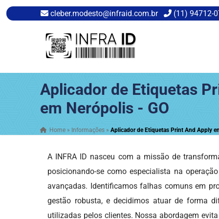
cleber.modesto@infraid.com.br
(11) 94712-
Aplicador de Etiquetas Pr
em Nerópolis - GO
Home
»
Informações
»
Aplicador de Etiquetas Print And Apply e
A INFRA ID nasceu com a missão de transforma
posicionando-se como especialista na operaçã
avançadas. Identificamos falhas comuns em proj
gestão robusta, e decidimos atuar de forma dif
utilizadas pelos clientes. Nossa abordagem evita