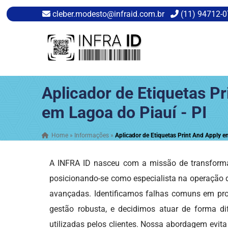
cleber.modesto@infraid.com.br
(11) 94712-
Aplicador de Etiquetas Pr
em Lagoa do Piauí - PI
Home
»
Informações
»
Aplicador de Etiquetas Print And Apply e
A INFRA ID nasceu com a missão de transforma
posicionando-se como especialista na operação
avançadas. Identificamos falhas comuns em proj
gestão robusta, e decidimos atuar de forma dif
utilizadas pelos clientes. Nossa abordagem evita