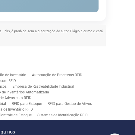
s links, é proibida sem a autorização do autor. Plágio é crime e está
o de Inventário
Automação de Processos RFID
e com RFID
icos
Empresa de Rastreabilidade Industrial
o de Inventários Automatizada
de Ativos com RFID
rial
RFID para Estoque
RFID para Gestão de Ativos
a de Inventário RFID
Controle de Estoque
Sistemas de Identificação RFID
s em Rastreamento RFID
ão de Etiquetas
Tecnologia para Gestão de Estoque
iga-nos
ração
Middleware para Integração de Sistemas