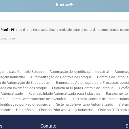
Enviar
Piauí - PI
" é de direito reservado. Sua reprodução, parcial ou total, mesmo citando nosso
tos autorais
.
gente para Controle Estoque
Automação de Identificação Industrial
Automaçã
agem Industrial
Automatização do Controle de Estoque
Controle de Estoqu
a de Automação de Etiquetagem
Empresa de Automação para Processos Logíst
zada em Inventário de Estoque
Etiqueta RFID para Controle de Estoque
Gestã
l Automatizado
Rastreabilidade Automatizada para Indústrias
Rastreamento 
to RFID para Gerenciamento de Inventário
RFID para Controle de Estoque Indust
dentificação por Radiofrequência
Sistema de Inventário Automatizado
Sistem
ontrole de Patrimônio
Sistema Print And Apply Industrial
Sistema RFID para 
RFID para Indústria
Soluções de Impressão e Aplicação de Etiquetas
Soluçõe
 Controle de Inventário
Soluções RFID para Empresas
Automação de Aplicaç
es
Contato
S
iddleware para Integração
Tecnologia de Middleware e Ferramentas para Integ