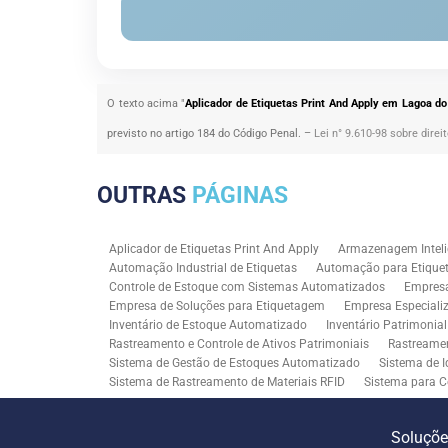
O texto acima "
Aplicador de Etiquetas Print And Apply em Lagoa do 
previsto no artigo 184 do Código Penal. –
Lei n° 9.610-98 sobre direi
OUTRAS
PÁGINAS
Aplicador de Etiquetas Print And Apply
Armazenagem Inteli
Automação Industrial de Etiquetas
Automação para Etiquet
Controle de Estoque com Sistemas Automatizados
Empres
Empresa de Soluções para Etiquetagem
Empresa Especiali
Inventário de Estoque Automatizado
Inventário Patrimonia
Rastreamento e Controle de Ativos Patrimoniais
Rastreamen
Sistema de Gestão de Estoques Automatizado
Sistema de I
Sistema de Rastreamento de Materiais RFID
Sistema para C
Solução RFID para Controle Patrimonial Industrial
Solução 
Soluções para Rastreabilidade Industrial
Soluções RFID para
Soluçõ
Consultoria SAP para Gestão de Processos
Tecnologia de M