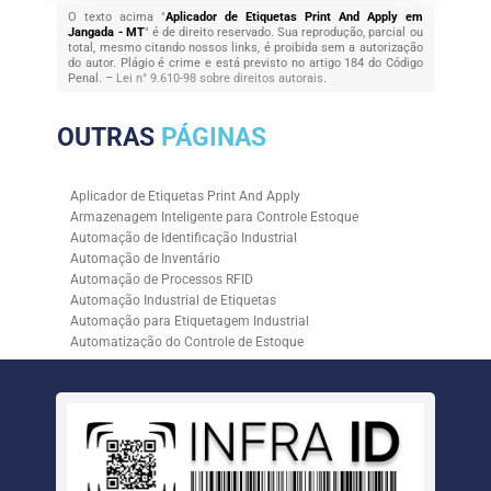
O texto acima "
Aplicador de Etiquetas Print And Apply em
Jangada - MT
" é de direito reservado. Sua reprodução, parcial ou
total, mesmo citando nossos links, é proibida sem a autorização
do autor. Plágio é crime e está previsto no artigo 184 do Código
Penal. –
Lei n° 9.610-98 sobre direitos autorais
.
OUTRAS
PÁGINAS
Aplicador de Etiquetas Print And Apply
Armazenagem Inteligente para Controle Estoque
Automação de Identificação Industrial
Automação de Inventário
Automação de Processos RFID
Automação Industrial de Etiquetas
Automação para Etiquetagem Industrial
Automatização do Controle de Estoque
Controle de Estoque com RFID
Controle de Estoque com Sistemas Automatizados
Empresa de Automação de Etiquetagem
Empresa de Automação para Processos Logísticos
Empresa de Rastreabilidade Industrial
Empresa de Soluções para Etiquetagem
Empresa Especializada em Inventário de Estoque