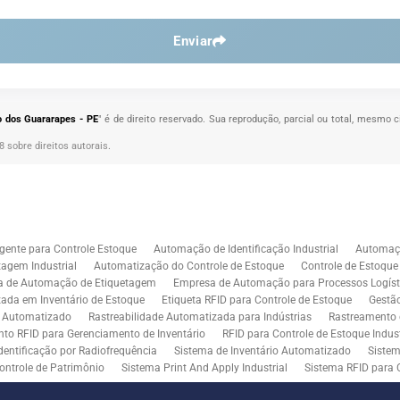
Enviar
o dos Guararapes - PE
" é de direito reservado. Sua reprodução, parcial ou total, mesmo c
98 sobre direitos autorais
.
gente para Controle Estoque
Automação de Identificação Industrial
Automaçã
agem Industrial
Automatização do Controle de Estoque
Controle de Estoqu
a de Automação de Etiquetagem
Empresa de Automação para Processos Logíst
zada em Inventário de Estoque
Etiqueta RFID para Controle de Estoque
Gestã
l Automatizado
Rastreabilidade Automatizada para Indústrias
Rastreamento 
to RFID para Gerenciamento de Inventário
RFID para Controle de Estoque Indust
dentificação por Radiofrequência
Sistema de Inventário Automatizado
Sistem
ontrole de Patrimônio
Sistema Print And Apply Industrial
Sistema RFID para 
RFID para Indústria
Soluções de Impressão e Aplicação de Etiquetas
Soluçõe