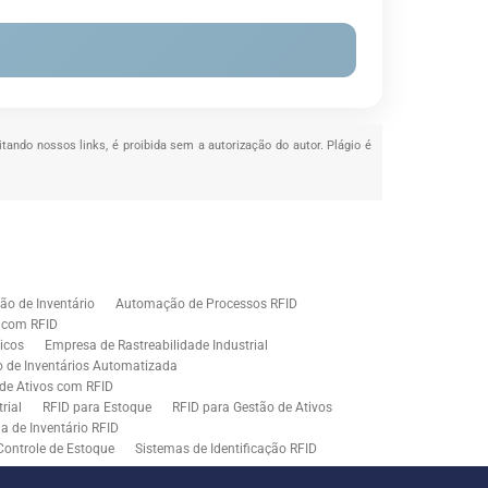
itando nossos links, é proibida sem a autorização do autor. Plágio é
o de Inventário
Automação de Processos RFID
e com RFID
icos
Empresa de Rastreabilidade Industrial
o de Inventários Automatizada
de Ativos com RFID
rial
RFID para Estoque
RFID para Gestão de Ativos
a de Inventário RFID
Controle de Estoque
Sistemas de Identificação RFID
s em Rastreamento RFID