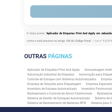
O texto acima "
Aplicador de Etiquetas Print And Apply em Jaboatã
crime e está previsto no artigo 184 do Código Penal. –
Lei n° 9.610-
OUTRAS
PÁGINAS
Aplicador de Etiquetas Print And Apply
Armazenagem Inteli
Automação Industrial de Etiquetas
Automação para Etiquet
Controle de Estoque com Sistemas Automatizados
Empres
Empresa de Soluções para Etiquetagem
Empresa Especiali
Inventário de Estoque Automatizado
Inventário Patrimonia
Rastreamento e Controle de Ativos Patrimoniais
Rastreamen
Sistema de Gestão de Estoques Automatizado
Sistema de I
Sistema de Rastreamento de Materiais RFID
Sistema para C
Solução RFID para Controle Patrimonial Industrial
Solução 