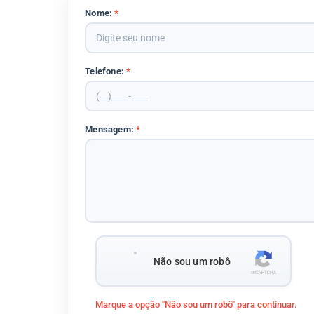
Nome:
*
Telefone:
*
Mensagem:
*
Não sou um robô
Marque a opção "Não sou um robô" para continuar.