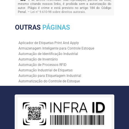
mesmo citando nossos links, é proibida sem a autorização do
autor. Plágio é crime e está previsto no artigo 184 do Código
Penal. –
Lei n° 9.610-98 sobre direitos autorais
.
OUTRAS
PÁGINAS
Aplicador de Etiquetas Print And Apply
Armazenagem Inteligente para Controle Estoque
Automação de Identificação Industrial
Automação de Inventário
Automação de Processos RFID
Automação Industrial de Etiquetas
Automação para Etiquetagem Industrial
Automatização do Controle de Estoque
Controle de Estoque com RFID
Controle de Estoque com Sistemas Automatizados
Empresa de Automação de Etiquetagem
Empresa de Automação para Processos Logísticos
Empresa de Rastreabilidade Industrial
Empresa de Soluções para Etiquetagem
Empresa Especializada em Inventário de Estoque
Etiqueta RFID para Controle de Estoque