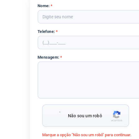
Nome:
*
Telefone:
*
Mensagem:
*
Não sou um robô
Marque a opção "Não sou um robô" para continuar.