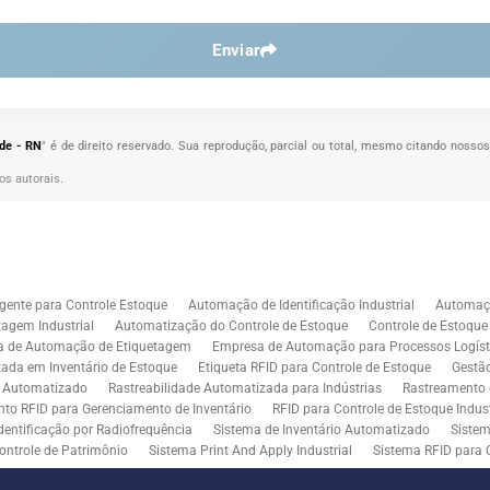
Enviar
úde - RN
" é de direito reservado. Sua reprodução, parcial ou total, mesmo citando nossos
tos autorais
.
gente para Controle Estoque
Automação de Identificação Industrial
Automaçã
agem Industrial
Automatização do Controle de Estoque
Controle de Estoqu
a de Automação de Etiquetagem
Empresa de Automação para Processos Logíst
zada em Inventário de Estoque
Etiqueta RFID para Controle de Estoque
Gestã
l Automatizado
Rastreabilidade Automatizada para Indústrias
Rastreamento 
to RFID para Gerenciamento de Inventário
RFID para Controle de Estoque Indust
dentificação por Radiofrequência
Sistema de Inventário Automatizado
Sistem
ontrole de Patrimônio
Sistema Print And Apply Industrial
Sistema RFID para 
RFID para Indústria
Soluções de Impressão e Aplicação de Etiquetas
Soluçõe