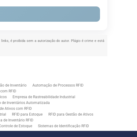
 links, é proibida sem a autorização do autor. Plágio é crime e está
o de Inventário
Automação de Processos RFID
e com RFID
icos
Empresa de Rastreabilidade Industrial
o de Inventários Automatizada
de Ativos com RFID
rial
RFID para Estoque
RFID para Gestão de Ativos
a de Inventário RFID
Controle de Estoque
Sistemas de Identificação RFID
s em Rastreamento RFID