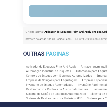
O texto acima "
Aplicador de Etiquetas Print And Apply em Boa Sa
previsto no artigo 184 do Código Penal. –
Lei n° 9.610-98 sobre direi
OUTRAS
PÁGINAS
Aplicador de Etiquetas Print And Apply
Armazenagem Inteli
Automação Industrial de Etiquetas
Automação para Etiquet
Controle de Estoque com Sistemas Automatizados
Empres
Empresa de Soluções para Etiquetagem
Empresa Especiali
Inventário de Estoque Automatizado
Inventário Patrimonia
Rastreamento e Controle de Ativos Patrimoniais
Rastreamen
Sistema de Gestão de Estoques Automatizado
Sistema de I
Sistema de Rastreamento de Materiais RFID
Sistema para C
Solução RFID para Controle Patrimonial Industrial
Solução 