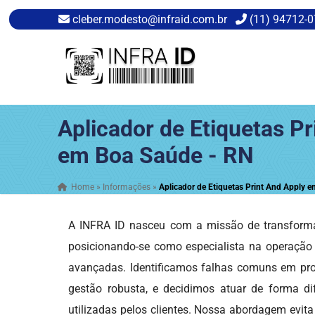
cleber.modesto@infraid.com.br
(11) 94712-
Aplicador de Etiquetas Pr
em Boa Saúde - RN
Home
»
Informações
»
Aplicador de Etiquetas Print And Apply 
A INFRA ID nasceu com a missão de transforma
posicionando-se como especialista na operaçã
avançadas. Identificamos falhas comuns em proj
gestão robusta, e decidimos atuar de forma dif
utilizadas pelos clientes. Nossa abordagem evita