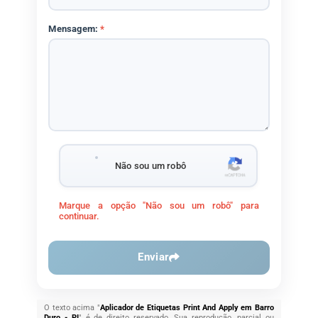
Mensagem:
*
Não sou um robô
Marque a opção "Não sou um robô" para
continuar.
Enviar
O texto acima "
Aplicador de Etiquetas Print And Apply em Barro
Duro - PI
" é de direito reservado. Sua reprodução, parcial ou