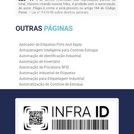
total, mesmo citando nossos links, é proibida sem a autorização
do autor. Plágio é crime e está previsto no artigo 184 do Código
Penal. –
Lei n° 9.610-98 sobre direitos autorais
.
OUTRAS
PÁGINAS
Aplicador de Etiquetas Print And Apply
Armazenagem Inteligente para Controle Estoque
Automação de Identificação Industrial
Automação de Inventário
Automação de Processos RFID
Automação Industrial de Etiquetas
Automação para Etiquetagem Industrial
Automatização do Controle de Estoque
Controle de Estoque com RFID
Controle de Estoque com Sistemas Automatizados
Empresa de Automação de Etiquetagem
Empresa de Automação para Processos Logísticos
Empresa de Rastreabilidade Industrial
Empresa de Soluções para Etiquetagem
Empresa Especializada em Inventário de Estoque
Etiqueta RFID para Controle de Estoque