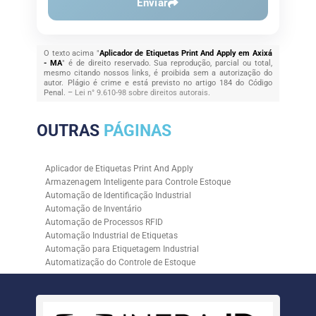
Enviar
O texto acima "
Aplicador de Etiquetas Print And Apply em Axixá
- MA
" é de direito reservado. Sua reprodução, parcial ou total,
mesmo citando nossos links, é proibida sem a autorização do
autor. Plágio é crime e está previsto no artigo 184 do Código
Penal. –
Lei n° 9.610-98 sobre direitos autorais
.
OUTRAS
PÁGINAS
Aplicador de Etiquetas Print And Apply
Armazenagem Inteligente para Controle Estoque
Automação de Identificação Industrial
Automação de Inventário
Automação de Processos RFID
Automação Industrial de Etiquetas
Automação para Etiquetagem Industrial
Automatização do Controle de Estoque
Controle de Estoque com RFID
Controle de Estoque com Sistemas Automatizados
Empresa de Automação de Etiquetagem