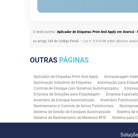
O texto acima "
Aplicador de Etiquetas Print And Apply em Araricá -
no artigo 184 do Código Penal. –
Lei n° 9.610-98 sobre direitos autor
OUTRAS
PÁGINAS
Aplicador de Etiquetas Print And Apply
Armazenagem Inteli
Automação Industrial de Etiquetas
Automação para Etiquet
Controle de Estoque com Sistemas Automatizados
Empres
Empresa de Soluções para Etiquetagem
Empresa Especiali
Inventário de Estoque Automatizado
Inventário Patrimonia
Rastreamento e Controle de Ativos Patrimoniais
Rastreamen
Sistema de Gestão de Estoques Automatizado
Sistema de I
Sistema de Rastreamento de Materiais RFID
Sistema para C
Solução RFID para Controle Patrimonial Industrial
Solução 
Soluções para Rastreabilidade Industrial
Soluções RFID para
Soluçõ
Consultoria SAP para Gestão de Processos
Tecnologia de M