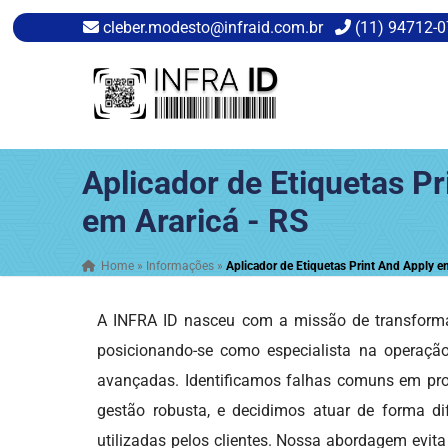
cleber.modesto@infraid.com.br
(11) 94712-
Aplicador de Etiquetas Pr
em Araricá - RS
Home
»
Informações
»
Aplicador de Etiquetas Print And Apply e
A INFRA ID nasceu com a missão de transforma
posicionando-se como especialista na operaç
avançadas. Identificamos falhas comuns em proj
gestão robusta, e decidimos atuar de forma dif
utilizadas pelos clientes. Nossa abordagem evita