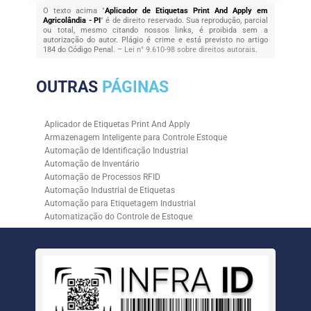
O texto acima "
Aplicador de Etiquetas Print And Apply em
Agricolândia - PI
" é de direito reservado. Sua reprodução, parcial
ou total, mesmo citando nossos links, é proibida sem a
autorização do autor. Plágio é crime e está previsto no artigo
184 do Código Penal. –
Lei n° 9.610-98 sobre direitos autorais
.
OUTRAS
PÁGINAS
Aplicador de Etiquetas Print And Apply
Armazenagem Inteligente para Controle Estoque
Automação de Identificação Industrial
Automação de Inventário
Automação de Processos RFID
Automação Industrial de Etiquetas
Automação para Etiquetagem Industrial
Automatização do Controle de Estoque
Controle de Estoque com RFID
Controle de Estoque com Sistemas Automatizados
Empresa de Automação de Etiquetagem
Empresa de Automação para Processos Logísticos
Empresa de Rastreabilidade Industrial
Empresa de Soluções para Etiquetagem
Empresa Especializada em Inventário de Estoque