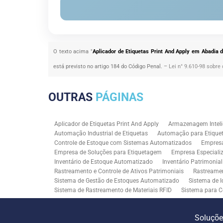
O texto acima "
Aplicador de Etiquetas Print And Apply em Abadia 
está previsto no artigo 184 do Código Penal. –
Lei n° 9.610-98 sobre 
OUTRAS
PÁGINAS
Aplicador de Etiquetas Print And Apply
Armazenagem Inteli
Automação Industrial de Etiquetas
Automação para Etiquet
Controle de Estoque com Sistemas Automatizados
Empres
Empresa de Soluções para Etiquetagem
Empresa Especiali
Inventário de Estoque Automatizado
Inventário Patrimonia
Rastreamento e Controle de Ativos Patrimoniais
Rastreamen
Sistema de Gestão de Estoques Automatizado
Sistema de I
Sistema de Rastreamento de Materiais RFID
Sistema para C
Solução RFID para Controle Patrimonial Industrial
Solução 
Soluções para Rastreabilidade Industrial
Soluções RFID para
Soluçõ
Consultoria SAP para Gestão de Processos
Tecnologia de M