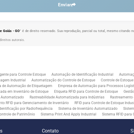
Enviar
de Goiás - GO
" é de direito reservado. Sua reprodução, parcial ou total, mesmo citando n
direitos autorais
.
gente para Controle Estoque
Automação de Identificação Industrial
Automaçã
agem Industrial
Automatização do Controle de Estoque
Controle de Estoqu
a de Automação de Etiquetagem
Empresa de Automação para Processos Logíst
zada em Inventário de Estoque
Etiqueta RFID para Controle de Estoque
Gestã
l Automatizado
Rastreabilidade Automatizada para Indústrias
Rastreamento 
to RFID para Gerenciamento de Inventário
RFID para Controle de Estoque Indust
dentificação por Radiofrequência
Sistema de Inventário Automatizado
Sistem
ontrole de Patrimônio
Sistema Print And Apply Industrial
Sistema RFID para 
RFID para Indústria
Soluções de Impressão e Aplicação de Etiquetas
Soluçõe
 Controle de Inventário
Soluções RFID para Empresas
Automação de Aplicaç
es
Contato
S
iddleware para Integração
Tecnologia de Middleware e Ferramentas para Integ