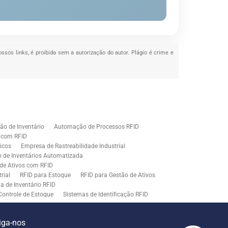
ossos links, é proibida sem a autorização do autor. Plágio é crime e
o de Inventário
Automação de Processos RFID
e com RFID
icos
Empresa de Rastreabilidade Industrial
o de Inventários Automatizada
de Ativos com RFID
rial
RFID para Estoque
RFID para Gestão de Ativos
a de Inventário RFID
Controle de Estoque
Sistemas de Identificação RFID
s em Rastreamento RFID
ão de Etiquetas
Tecnologia para Gestão de Estoque
iga-nos
ração
Middleware para Integração de Sistemas